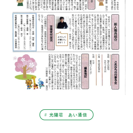
光陽荘 あい通信