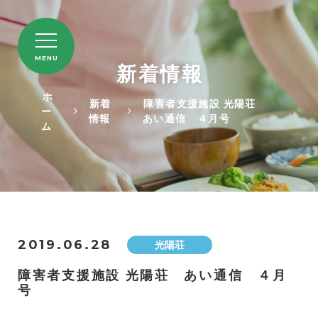
MENU
新着情報
ホ
新着
障害者支援施設 光陽荘
ー
情報
あい通信 ４月号
ム
2019.06.28
光陽荘
障害者支援施設 光陽荘 あい通信 ４月
号